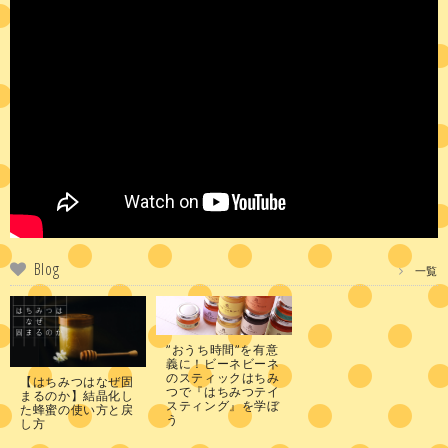
Blog
一覧
”おうち時間”を有意
義に！ビーネビーネ
のスティックはちみ
【はちみつはなぜ固
つで『はちみつテイ
まるのか】結晶化し
スティング』を学ぼ
た蜂蜜の使い方と戻
う
し方