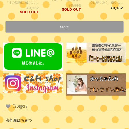
「冬の乾燥に負けない。森の力『オーク甘露蜜』で美味しく整える」 季節の変わり目や、空気が乾燥する冬。 大切な体のために、ヨーロッパで信頼される「甘露蜜」を習慣にしませんか？ EUオーガニック認定を受けた安心の品質。ミネラルを豊富に含み、深く濃厚な味わいは、コーヒーとの相性も抜群です。 乳脂肪が高めのバニラアイスに「きなこ」と一緒にたっぷりかければ、エスプレッソのような深みのある贅沢スイーツに早変わり。 毎日のひとさじが、あなたと家族の「元気」を守るお守りに。美味しく、賢く、体調管理を続けたい方へ。 ●1歳未満の乳児には与えないでください。 採蜜時期 9月 採蜜場所 (アンダルシア スペイン)
心に寄り添う、癒やしの一滴 「深呼吸したくなる香り。心穏やかな時間を贈る『リンデンハニー』」 嬉しい時も、少し疲れてしまった時も。そっと寄り添い、心を解きほぐしてくれる……。そんな優しい力が、オーストリア産のリンデン（菩提樹）はちみつには宿っています。 セージやアニスを思わせる、力強くも爽やかなハーブのアロマ。 お休み前のハーブティーに溶かせば、まるで深い森の中で深呼吸しているような安らぎが訪れます。明日も笑顔でいるための、あなただけの「心のサプリメント」です。 ●1歳未満の乳児には与えないでください。 採蜜時期 6月 採蜜場所 (シュタイヤーマルク オーストリア)
¥3,132
¥3,132
¥3,132
SOLD OUT
SOLD OUT
More
Category
海外産はちみつ