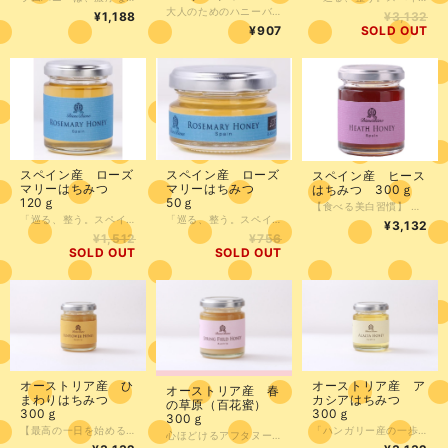
大人のためのハニーバターナッツは、味わい深いハチミツとバターの風味がを一度に楽しむことが出来る、贅沢なおつまみです。 お酒や紅茶と相性抜群で、贅沢なひとときを演出してくれます。 はちみつは、スペイン産オークはちみつ（甘露蜜）を使用。 大人のティータイムや、お酒のつまみとして楽しんでいただけます。また、パンやヨーグルトにトッピングしたり、お菓子作りにもお役立ていただけます。 ハニーバターナッツで贅沢な時間を過ごしてください。 ※アレルギー物質を含んでいる場合がございますので、原材料の表示にご注意ください。 ※アルコールを含んでいるので、未成年の方は食べないでください。また、食べたあとのお車の運転はしないようお願いします。
¥1,188
¥3,132
¥907
SOLD OUT
スペイン産 ローズ
スペイン産 ローズ
スペイン産 ヒース
マリーはちみつ
マリーはちみつ
はちみつ 300ｇ
120ｇ
50ｇ
【食べる美白習慣】 「“アルブチン”を豊富に含む、スペインの森の美容蜜。内側から輝く毎日へ」 高級化粧品の美白成分として知られる「アルブチン」。ヒースはちみつは、この成分を天然の状態で豊富に含んでいます。 「食べる美容液」として毎朝のスプーン1杯を習慣に。また、保湿力に優れているため、お手持ちのローションに混ぜて「ハチミツパック」を楽しむのもおすすめです。スペインの太陽が育てた野生の力で、透き通るような美しさをサポートします。 ●1歳未満の乳児には与えないでください。 採蜜時期 6月中旬 採蜜場所 （アンダルシア スペイン）
「巡る、整う。スペイン産ローズマリーはちみつで『溜めない』体づくり」 地中海の太陽を浴びたローズマリーの花から生まれた、透き通るような美味しさの一滴。 最大の特徴は、肝臓の働きを助け「胆汁」の分泌を促す力。脂肪の消化をサポートし、体内の老廃物を流し出す“天然のデトックス習慣”を始めませんか？ 「最近、体が重い」「脂っこい食事が増えた」という方の強い味方。毎朝のスプーン1杯で、内側からスッキリとした軽やかな毎日を。 ●1歳未満の乳児には与えないでください。 採蜜時期 6月～8月 採蜜場所 （カタルーニャ スペイン）
「巡る、整う。スペイン産ローズマリーはちみつで『溜めない』体づくり」 地中海の太陽を浴びたローズマリーの花から生まれた、透き通るような美味しさの一滴。 最大の特徴は、肝臓の働きを助け「胆汁」の分泌を促す力。脂肪の消化をサポートし、体内の老廃物を流し出す“天然のデトックス習慣”を始めませんか？ 「最近、体が重い」「脂っこい食事が増えた」という方の強い味方。毎朝のスプーン1杯で、内側からスッキリとした軽やかな毎日を。 ●1歳未満の乳児には与えないでください。 採蜜時期 6月～8月 採蜜場所 （カタルーニャ スペイン）
¥3,132
¥1,512
¥756
SOLD OUT
SOLD OUT
オーストリア産 ひ
オーストリア産 ア
オーストリア産 春
まわりはちみつ
カシアはちみつ
の草原（百花蜜）
300ｇ
300ｇ
300ｇ
【最高の一日を始める朝の魔法】 「ハニー・オブ・ザ・イヤー最優秀賞。心まで輝く『ひまわり』の贈り物」 朝の光を浴びるひまわりのように、一口で笑顔がこぼれる特別な一杯を。 2度の日本一（海外産部門）に輝いたこのはちみつは、鮮やかなイエローと、アプリコットのようなフルーティーな甘みが特徴です。 おすすめは、ヨーグルトにドライフルーツとパルメザンチーズを添えた贅沢な一皿。 雨の日も、忙しい朝も。最高級の「ひまわりはちみつ」があれば、今日も一日キラッキラの笑顔で過ごせるはず。自分への最高のご褒美を、食卓に。 ●1歳未満の乳児には与えないでください。 採蜜時期 7月初め 採蜜場所 (シュタイヤーマルク オーストリア)
「ハンガリー産の一歩先へ。濃厚なコクと気品を纏った『オーストリア産アカシア』」 はちみつの女王・アカシアの中でも、オーストリア産は格別。 ハンガリー産の上品さはそのままに、はちみつらしい濃厚な味わいと、シュガードアーモンドを思わせる芳醇な香りが広がります。 絹のように滑らかな舌触りは、まさに一級品。 「いつものアカシアでは少し物足りない」そんなあなたに贈る、ワンランク上の王道です。 ●1歳未満の乳児には与えないでください。 採蜜場所 (オーストリア)
心ほどけるアフタヌーンティー 「春の草原をそのまま瓶詰め。オーストリアから届いた、心洗われる一滴」 柔らかな陽だまりの中、ゆったりと愉しむアフタヌーンティー。そんな時間に寄り添うのが、オーストリアの草原で採れた『春の草原』です。 菜の花やクローバーの優しさを凝縮した百花蜜は、驚くほどクリーミー。一口含めば、ソフトキャラメルのような滑らかな口どけが広がり、春の訪れを感じさせてくれます。 頑張った自分を癒やす、特別な休日のパートナーに。 ●1歳未満の乳児には与えないでください。 採蜜時期 4月中旬 採蜜場所 (南ブルゲンランド オーストリア)