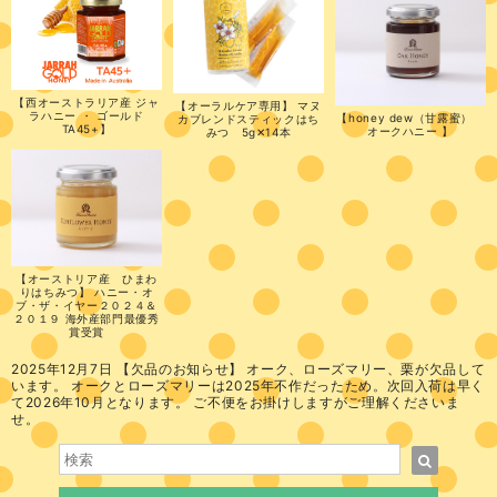
【西オーストラリア産 ジャ
【オーラルケア専用】 マヌ
ラハニー ・ ゴールド
【honey dew（甘露蜜）
カブレンドスティックはち
TA45+】
オークハニー 】
みつ 5g✕14本
【オーストリア産 ひまわ
りはちみつ】 ハニー・オ
ブ・ザ・イヤー２０２４＆
２０１９ 海外産部門最優秀
賞受賞
2025年12月7日 【欠品のお知らせ】 オーク、ローズマリー、栗が欠品して
います。 オークとローズマリーは2025年不作だったため。次回入荷は早く
て2026年10月となります。 ご不便をお掛けしますがご理解くださいま
せ。