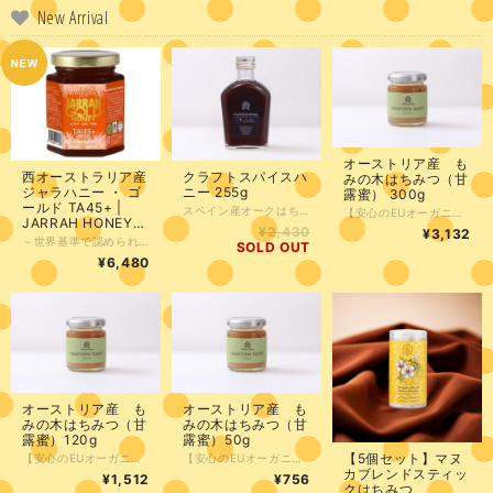
New Arrival
オーストリア産 も
西オーストラリア産
クラフトスパイスハ
みの木はちみつ（甘
ジャラハニー ・ ゴ
ニー 255g
露蜜） 300g
ールド TA45+ |
スペイン産オークはちみつ（甘露蜜）を使用。 【自然の甘みとスパイスのハーモニー】 クラフトスパイスハニーは、スペイン産オークはちみつに10種類のスパイスと柑橘果汁を加えた、風味豊かなハチミツです。 まずは、炭酸で割って飲んでみるのがオススメ。 はちみつの甘みとスパイスの香りが口の中に広がります。 牛乳で割れば、チャイに。 お湯で割れば、ホットジンジャーとして楽しむことができます。 自然な甘みと豊かなスパイスの香りに癒されながら、食卓を彩ってください。 ※1歳未満の乳幼児には食べさせないでください。
【安心のEUオーガニック規定認定】 「EUオーガニック認定。日本未体験の贅沢、オーストリア産『甘露蜜』」 一般的な花の蜜とは一線を画す、モミの木の樹液を蜜源とした貴重なハチミツが届きました。 厳しいEUオーガニック規定をクリアした確かな品質。 ナッツとのマリアージュはまさに絶品。チーズやバゲットに添えるだけで、いつもの食卓がプロのバルに変わります。健康を気遣う方や、お酒を嗜む方への特別なギフトとしても、その「語れるストーリー」と共に喜ばれる逸品です。 ●1歳未満の乳児には与えないでください。 採蜜時期 6月中旬～7月 採蜜場所 (シュタイヤーマルク オーストリア)
JARRAH HONEY
¥2,430
¥3,132
GOLD TA45+
～世界基準で認められる抗菌活性 ― ジャラハニー・ゴールド TA45+～ 西オーストラリアにのみ自生するユーカリ種「ジャラの花」から採れる、極めて稀少な天然はちみつ。 その最大の特長は、TA（トータル・アクティビティ）45+という非常に高い抗菌活性値を持つことです。 TA値とは、はちみつの抗菌力を科学的に測定した国際基準。 一般的なはちみつのTA値が10前後であるのに対し、ジャラハニー・ゴールドは TA45+という突出した数値を誇ります。 これはニュージーランド産マヌカハニー（UMF相当値）と同等、あるいはそれ以上と評価されています ■ 科学が裏付ける健康メリット * 喉の炎症や違和感をやさしくケア * 季節性の不調や免疫サポートに期待 * 抗酸化作用で細胞レベルの健康維持をサポート さらに、糖度が高く低水分のため、細菌が繁殖しにくいという天然の保存性も備えています。 ～毎朝スプーン一杯で、体の中から守る力を～ 研究と実績に裏打ちされた“本物の健康サポートはちみつ”を、あなたの毎日の習慣に。 ●1歳未満の乳児には与えないでください。 -------------------------------- 名称：JARRAH GOLD HONEY TA45+ 原材料：ジャラ蜂蜜（オーストラリア産） 形状 : ガラス瓶 賞味期限：製造日から4年 内容量 : 250 g 外形寸法：9 × 7 × 7 cm 重量：420g --------------------------------
SOLD OUT
¥6,480
オーストリア産 も
オーストリア産 も
みの木はちみつ（甘
みの木はちみつ（甘
露蜜）120g
露蜜）50g
【5個セット】マヌ
【安心のEUオーガニック規定認定】 「EUオーガニック認定。日本未体験の贅沢、オーストリア産『甘露蜜』」 一般的な花の蜜とは一線を画す、モミの木の樹液を蜜源とした貴重なハチミツが届きました。 厳しいEUオーガニック規定をクリアした確かな品質。 ナッツとのマリアージュはまさに絶品。チーズやバゲットに添えるだけで、いつもの食卓がプロのバルに変わります。健康を気遣う方や、お酒を嗜む方への特別なギフトとしても、その「語れるストーリー」と共に喜ばれる逸品です。 ●1歳未満の乳児には与えないでください。 採蜜時期 6月中旬～7月 採蜜場所 (シュタイヤーマルク オーストリア)
【安心のEUオーガニック規定認定】 「EUオーガニック認定。日本未体験の贅沢、オーストリア産『甘露蜜』」 一般的な花の蜜とは一線を画す、モミの木の樹液を蜜源とした貴重なハチミツが届きました。 厳しいEUオーガニック規定をクリアした確かな品質。 ナッツとのマリアージュはまさに絶品。チーズやバゲットに添えるだけで、いつもの食卓がプロのバルに変わります。健康を気遣う方や、お酒を嗜む方への特別なギフトとしても、その「語れるストーリー」と共に喜ばれる逸品です。 ●1歳未満の乳児には与えないでください。 採蜜時期 6月中旬～7月 採蜜場所 (シュタイヤーマルク オーストリア) 注）実際の50ｇサイズの商品は、写真より平べったい容器形状になります。
カブレンドスティッ
¥1,512
¥756
クはちみつ