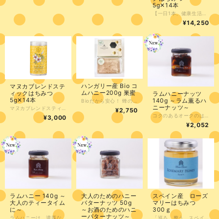
5g✕14本
【一日1本、健康生活】 毎日、1本食べて2ヶ月分あります。 マヌカブレンドスティックはちみつは、健康への効果が高いとされるマヌカハニーを使用した便利な小分けスティックタイプのはちみつです。1本に5g入っており、外出先や旅行先でも手軽に摂取できます。マヌカハニーの特有のクセの少ない味わいで、飲み物やヨーグルトに混ぜても美味しくお召し上がりいただけます。 ・・・・・・・・・・・・・・・・・・・・・・・・ スプーンなしで手軽に食べることが出来る今注目のスティックはちみつ！ お出掛けのときに、バッグに忍ばせて持ち歩いても邪魔になりません。 常時、マスクを着用し口の中の粘つきが気になることはあろませんか。そんな時、ぜひ試して欲しいです。 『ニュージーランド産マヌカハニー』に『ブラジル産プロポリス』を配合。これだけでは、少し食べにくいので『スペイン産百花蜜』で食べやすく仕上げました。 お出かけ先での糖分の補給だけでなく、歯磨きが難しい時の口腔ケアとしてぜひご利用ください。 ※1歳未満の乳幼児には与えないでください
¥14,250
ハンガリー産 Bio コ
マヌカブレンドステ
ムハニー200g 巣蜜
ィックはちみつ
ラムハニーナッツ
5g✕14本
140g ～ラム薫るハ
Bioだから安心！ 蜂の巣ごと切り出した贅沢なはちみつです。 プロポリスやロイヤルゼリーが豊富に含まれています。 「とろ～り、巣ごと味わう背徳の贅沢。憧れのコムハニーでおうちカフェ」 蜂の巣をそのまま切り出した、自然の姿そのままの「コムハニー」。 熱々のトーストにたっぷりバターを塗り、その上に巣蜜を贅沢にのせてみてください。 バターの塩気と、じゅわっと溢れ出すアカシア蜜の濃厚な甘みが溶け合う瞬間は、まさに至福。 Bio（オーガニック）認定の安心感とともに、いつもの朝を「特別なおうちカフェタイム」へ。自分へのご褒美に、これ以上ない贅沢を。 ※ハンガリー産アカシアはちみつになります。 ※1歳未満の乳児には食べさせないでください。
ニーナッツ～
マヌカブレンドスティックはちみつは、健康への効果が高いとされるマヌカハニーを使用した便利な小分けスティックタイプのはちみつです。1本に5g入っており、外出先や旅行先でも手軽に摂取できます。マヌカハニーの特有のクセの少ない味わいで、飲み物やヨーグルトに混ぜても美味しくお召し上がりいただけます。 スプーンなしで手軽に食べることが出来る今注目のスティックはちみつ！ お出掛けのときに、バッグに忍ばせて持ち歩いても邪魔になりません。 常時、マスクを着用し口の中の粘つきが気になることはあろませんか。そんな時、ぜひ試して欲しいです。 『ニュージーランド産マヌカハニー』に『ブラジル産プロポリス』を配合。これだけでは、少し食べにくいので『スペイン産百花蜜』で食べやすく仕上げました。 お出かけ先での糖分の補給だけでなく、歯磨きが難しい時の口腔ケアとしてぜひご利用ください。 ※1歳未満の乳幼児には与えないでください
¥2,750
コクのあるオークのはちみつにナッツとカカオニブ、レーズンを漬け込み 最高級ラム酒でアクセントをつけた、 大人の味わい。 ラム酒の薫り立つ味わい深い個性的な味わいが、他にはない魅力的な味わいを生み出しています。 独自のコーティング技術によって、ナッツにしっかりとラム酒の風味を染み込ませたこのナッツは、香りと味わいにこだわった大人のおやつとしても、お酒のつまみとしても非常にオススメです。季節を問わず、あらゆるシーンで食べられるのも嬉しいポイント。 "ラムハニーナッツ"は、その個性的で美味しい味わいが、あなたを虜にしてしまうことでしょう。ぜひお試しください。 ※アレルギー物質を含んでいる場合がございますので、原材料の表示にご注意ください。 ※アルコールを含んでいるので、未成年の方は食べないでください。また、食べたあとのお車の運転はしないようお願いします。
¥3,000
¥2,052
ラムハニー 140g ～
大人のためのハニー
スペイン産 ローズ
大人のティータイム
バターナッツ 50g
マリーはちみつ
に～
～お酒のためのハニ
300ｇ
ーバターナッツ～
ラムハニーは、濃厚なはちみつとラム酒を絶妙なバランスでブレンドした贅沢な逸品です。一口食べれば、やみつきになると評判です。 はちみつは、スペイン産オークはちみつ（甘露蜜）を使用。そして、ラム酒は、オークの樽で熟成された洗練された味わいです。この二つを組み合わせることで、独特の甘みと旨味が生み出されました。 大人のティータイムや、お酒のつまみとして楽しんでいただけます。また、パンやヨーグルトにトッピングしたり、お菓子作りにもお役立ていただけます。 香り高いラムハニーを是非、あなたの大切な人に贈ってみてはいかがでしょうか。 ※アレルギー物質を含んでいる場合がございますので、原材料の表示にご注意ください。 ※アルコールを含んでいるので、未成年の方は食べないでください。また、食べたあとのお車の運転はしないようお願いします。
「巡る、整う。スペイン産ローズマリーはちみつで『溜めない』体づくり」 地中海の太陽を浴びたローズマリーの花から生まれた、透き通るような美味しさの一滴。 最大の特徴は、肝臓の働きを助け「胆汁」の分泌を促す力。脂肪の消化をサポートし、体内の老廃物を流し出す“天然のデトックス習慣”を始めませんか？ 「最近、体が重い」「脂っこい食事が増えた」という方の強い味方。毎朝のスプーン1杯で、内側からスッキリとした軽やかな毎日を。 ●1歳未満の乳児には与えないでください。 採蜜時期 6月～8月 採蜜場所 （カタルーニャ スペイン）