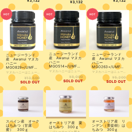
¥3,132
¥3,132
¥3,132
ニュージーランド
ニュージーランド
ニュージーランド
産 Awanui マヌカ
産 Awanui マヌカ
産 Awanui マヌカ
ハニー
ハニー
ハニー
MGO514+/UMF
MGO263+/UMF
MGO829+/UMF
15+ 250g
10+ 250g
20+ 250g
マヌカハニーはニュージーランドだけに自生するマヌカの花から採れるハチミツです。ニュージーランド先住民のマリオ族「癒しの木」と呼ばれ、数百年前から人々の健康に寄り添っています。 このマヌカハニー MGO514+ (※1) は、毎日のライフスタイルに取り入れ、ライフスタイル活性化させるのにおすすめです。 (※1) MGOとは メチルグリオキサールというマヌカ特有の抗菌成分を数値で表したもので、ハチミツ1kgに何mg含まれているかという数値です。 数値が大きいほど抗菌作用が高いということになります。 ●メーカーについて 先住民マオリの血を引く養蜂場Mana Kai Honeyは、2013年からニュージーランド北島の北部Awanuiにて養蜂を行ない2,000の蜂群を育てています。彼らはミツバチに適した環境作りに注力し長期的なビジネスを確立し地域社会への貢献を目指しています。
マヌカハニーはニュージーランドだけに自生するマヌカの花から採れるハチミツです。ニュージーランド先住民のマリオ族「癒しの木」と呼ばれ、数百年前から人々の健康に寄り添っています。 このマヌカハニー MGO263+ (※1) は、毎日のライフスタイルに取り入れ、ライフスタイル活性化させるのにおすすめです。 (※1) MGOとは メチルグリオキサールというマヌカ特有の抗菌成分を数値で表したもので、ハチミツ1kgに何mg含まれているかという数値です。 数値が大きいほど抗菌作用が高いということになります。 ●メーカーについて 先住民マオリの血を引く養蜂場Mana Kai Honeyは、2013年からニュージーランド北島の北部Awanuiにて養蜂を行ない2,000の蜂群を育てています。彼らはミツバチに適した環境作りに注力し長期的なビジネスを確立し地域社会への貢献を目指しています。
マヌカハニーはニュージーランドだけに自生するマヌカの花から採れるハチミツです。ニュージーランド先住民のマリオ族「癒しの木」と呼ばれ、数百年前から人々の健康に寄り添っています。 このマヌカハニー MGO829+ (※1) は、毎日のライフスタイルに取り入れ、ライフスタイル活性化させるのにおすすめです。 (※1) MGOとは メチルグリオキサールというマヌカ特有の抗菌成分を数値で表したもので、ハチミツ1kgに何mg含まれているかという数値です。 数値が大きいほど抗菌作用が高いということになります。 ●メーカーについて 先住民マオリの血を引く養蜂場Mana Kai Honeyは、2013年からニュージーランド北島の北部Awanuiにて養蜂を行ない2,000の蜂群を育てています。彼らはミツバチに適した環境作りに注力し長期的なビジネスを確立し地域社会への貢献を目指しています。
¥8,000
¥5,200
¥13,500
SOLD OUT
SOLD OUT
SOLD OUT
スペイン産 オーク
オーストリア産 リ
オーストリア産 栗
はちみつ（甘露
ンデン（菩提樹）は
はちみつ 300ｇ
蜜） 300ｇ
ちみつ 300ｇ
「ブルーチーズと響き合う、芳醇な苦味。大人のための『栗のはちみつ』」 オーストリアの山々に自生する栗の花から生まれた、琥珀色の一滴。 最大の特徴は、木の香りとピリッとしたアロマ、そして赤ワインのように心地よい「タンニン」の余韻です。 ブルーチーズなど濃厚なチーズに合わせれば、レストランのような極上のマリアージュが完成。ライ麦パンやくるみパンにひと塗りして、ワイン片手に愉しむ。そんな「夜の贅沢」を知る大人にこそ味わってほしい逸品です。 ●1歳未満の乳児には与えないでください。 採蜜時期 6月中旬 採蜜場所（南シュタイヤーマルク オーストリア）