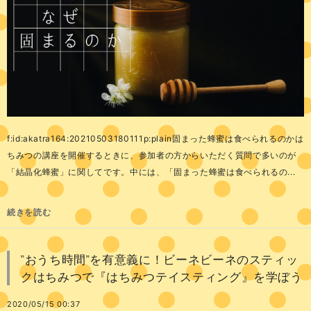
f:id:akatra164:20210503180111p:plain固まった蜂蜜は食べられるのかは
ちみつの講座を開催するときに、参加者の方からいただく質問で多いのが
「結晶化蜂蜜」に関してです。中には、「固まった蜂蜜は食べられるの...
続きを読む
”おうち時間”を有意義に！ビーネビーネのスティッ
クはちみつで『はちみつテイスティング』を学ぼう
2020/05/15 00:37