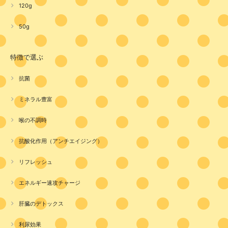
120g
50g
特徴で選ぶ
抗菌
ミネラル豊富
喉の不調時
抗酸化作用（アンチエイジング）
リフレッシュ
エネルギー速攻チャージ
肝臓のデトックス
利尿効果