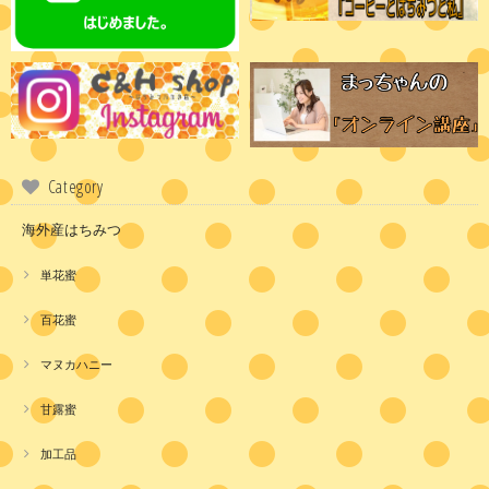
Category
海外産はちみつ
単花蜜
百花蜜
マヌカハニー
甘露蜜
加工品