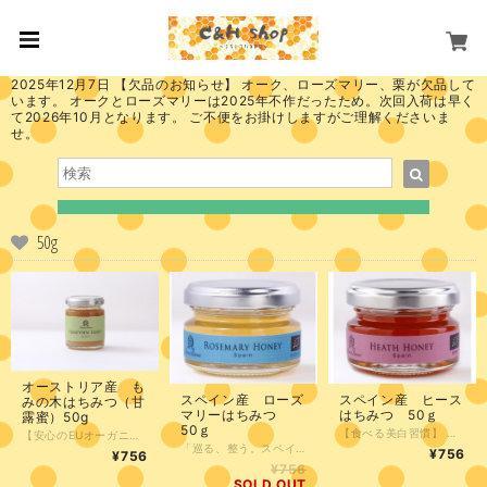
2025年12月7日 【欠品のお知らせ】 オーク、ローズマリー、栗が欠品して
います。 オークとローズマリーは2025年不作だったため。次回入荷は早く
て2026年10月となります。 ご不便をお掛けしますがご理解くださいま
せ。
50g
オーストリア産 も
スペイン産 ローズ
スペイン産 ヒース
みの木はちみつ（甘
マリーはちみつ
はちみつ 50ｇ
露蜜）50g
50ｇ
【食べる美白習慣】 「“アルブチン”を豊富に含む、スペインの森の美容蜜。内側から輝く毎日へ」 高級化粧品の美白成分として知られる「アルブチン」。ヒースはちみつは、この成分を天然の状態で豊富に含んでいます。 「食べる美容液」として毎朝のスプーン1杯を習慣に。また、保湿力に優れているため、お手持ちのローションに混ぜて「ハチミツパック」を楽しむのもおすすめです。スペインの太陽が育てた野生の力で、透き通るような美しさをサポートします。 ●1歳未満の乳児には与えないでください。 採蜜時期 6月中旬 採蜜場所 （アンダルシア スペイン）
【安心のEUオーガニック規定認定】 「EUオーガニック認定。日本未体験の贅沢、オーストリア産『甘露蜜』」 一般的な花の蜜とは一線を画す、モミの木の樹液を蜜源とした貴重なハチミツが届きました。 厳しいEUオーガニック規定をクリアした確かな品質。 ナッツとのマリアージュはまさに絶品。チーズやバゲットに添えるだけで、いつもの食卓がプロのバルに変わります。健康を気遣う方や、お酒を嗜む方への特別なギフトとしても、その「語れるストーリー」と共に喜ばれる逸品です。 ●1歳未満の乳児には与えないでください。 採蜜時期 6月中旬～7月 採蜜場所 (シュタイヤーマルク オーストリア) 注）実際の50ｇサイズの商品は、写真より平べったい容器形状になります。
「巡る、整う。スペイン産ローズマリーはちみつで『溜めない』体づくり」 地中海の太陽を浴びたローズマリーの花から生まれた、透き通るような美味しさの一滴。 最大の特徴は、肝臓の働きを助け「胆汁」の分泌を促す力。脂肪の消化をサポートし、体内の老廃物を流し出す“天然のデトックス習慣”を始めませんか？ 「最近、体が重い」「脂っこい食事が増えた」という方の強い味方。毎朝のスプーン1杯で、内側からスッキリとした軽やかな毎日を。 ●1歳未満の乳児には与えないでください。 採蜜時期 6月～8月 採蜜場所 （カタルーニャ スペイン）
¥756
¥756
¥756
SOLD OUT