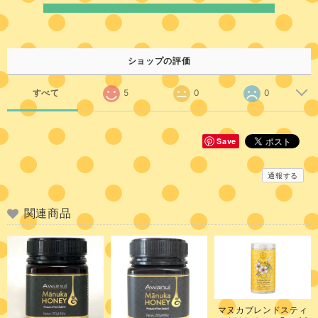
ショップの評価
すべて
5
0
0
Save
通報する
関連商品
マヌカブレンドスティ