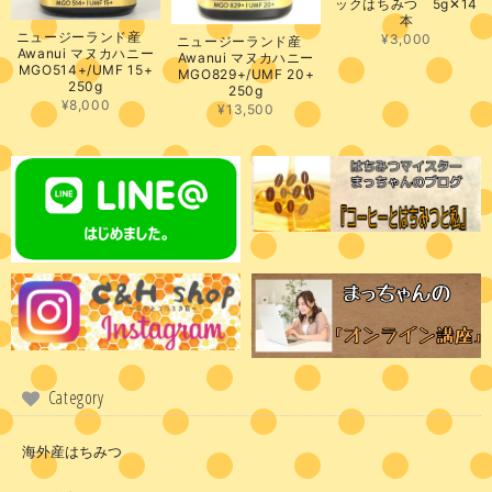
ックはちみつ 5g✕14
本
ニュージーランド産
¥3,000
ニュージーランド産
Awanui マヌカハニー
Awanui マヌカハニー
MGO514+/UMF 15+
MGO829+/UMF 20+
250g
250g
¥8,000
¥13,500
Category
海外産はちみつ