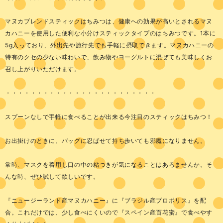
マヌカブレンドスティックはちみつは、健康への効果が高いとされるマヌ
カハニーを使用した便利な小分けスティックタイプのはちみつです。1本に
5g入っており、外出先や旅行先でも手軽に摂取できます。マヌカハニーの
特有のクセの少ない味わいで、飲み物やヨーグルトに混ぜても美味しくお
召し上がりいただけます。
・・・・・・・・・・・・・・・・・・・・・・・・
スプーンなしで手軽に食べることが出来る今注目のスティックはちみつ！
お出掛けのときに、バッグに忍ばせて持ち歩いても邪魔になりません。
常時、マスクを着用し口の中の粘つきが気になることはあろませんか。そ
んな時、ぜひ試して欲しいです。
『ニュージーランド産マヌカハニー』に『ブラジル産プロポリス』を配
合。これだけでは、少し食べにくいので『スペイン産百花蜜』で食べやす