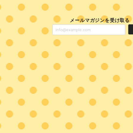
メールマガジンを受け取る