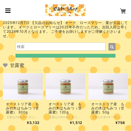
2025年12月7日 【欠品のお知らせ】 オーク、ローズマリー、栗が欠品して
います。 オークとローズマリーは2025年不作だったため。次回入荷は早く
て2026年10月となります。 ご不便をお掛けしますがご理解くださいま
せ。
甘露蜜
オーストリア産 も
オーストリア産 も
オーストリア産 も
みの木はちみつ（甘
みの木はちみつ（甘
みの木はちみつ（甘
露蜜） 300g
露蜜）120g
露蜜）50g
【安心のEUオーガニック規定認定】 「EUオーガニック認定。日本未体験の贅沢、オーストリア産『甘露蜜』」 一般的な花の蜜とは一線を画す、モミの木の樹液を蜜源とした貴重なハチミツが届きました。 厳しいEUオーガニック規定をクリアした確かな品質。 ナッツとのマリアージュはまさに絶品。チーズやバゲットに添えるだけで、いつもの食卓がプロのバルに変わります。健康を気遣う方や、お酒を嗜む方への特別なギフトとしても、その「語れるストーリー」と共に喜ばれる逸品です。 ●1歳未満の乳児には与えないでください。 採蜜時期 6月中旬～7月 採蜜場所 (シュタイヤーマルク オーストリア)
【安心のEUオーガニック規定認定】 「EUオーガニック認定。日本未体験の贅沢、オーストリア産『甘露蜜』」 一般的な花の蜜とは一線を画す、モミの木の樹液を蜜源とした貴重なハチミツが届きました。 厳しいEUオーガニック規定をクリアした確かな品質。 ナッツとのマリアージュはまさに絶品。チーズやバゲットに添えるだけで、いつもの食卓がプロのバルに変わります。健康を気遣う方や、お酒を嗜む方への特別なギフトとしても、その「語れるストーリー」と共に喜ばれる逸品です。 ●1歳未満の乳児には与えないでください。 採蜜時期 6月中旬～7月 採蜜場所 (シュタイヤーマルク オーストリア)
【安心のEUオーガニック規定認定】 「EUオーガニック認定。日本未体験の贅沢、オーストリア産『甘露蜜』」 一般的な花の蜜とは一線を画す、モミの木の樹液を蜜源とした貴重なハチミツが届きました。 厳しいEUオーガニック規定をクリアした確かな品質。 ナッツとのマリアージュはまさに絶品。チーズやバゲットに添えるだけで、いつもの食卓がプロのバルに変わります。健康を気遣う方や、お酒を嗜む方への特別なギフトとしても、その「語れるストーリー」と共に喜ばれる逸品です。 ●1歳未満の乳児には与えないでください。 採蜜時期 6月中旬～7月 採蜜場所 (シュタイヤーマルク オーストリア) 注）実際の50ｇサイズの商品は、写真より平べったい容器形状になります。
¥3,132
¥1,512
¥756