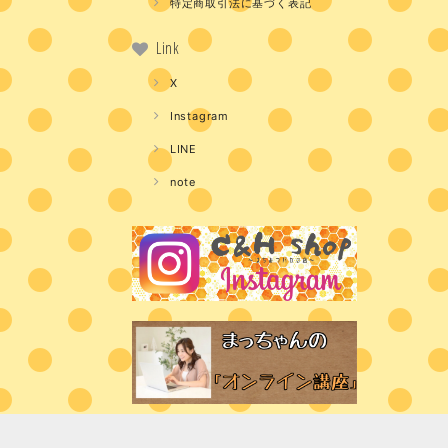
特定商取引法に基づく表記
Link
X
Instagram
LINE
note