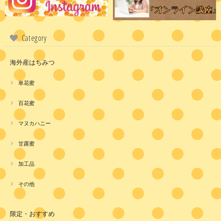
Category
海外産はちみつ
単花蜜
百花蜜
マヌカハニー
甘露蜜
加工品
その他
限定・おすすめ