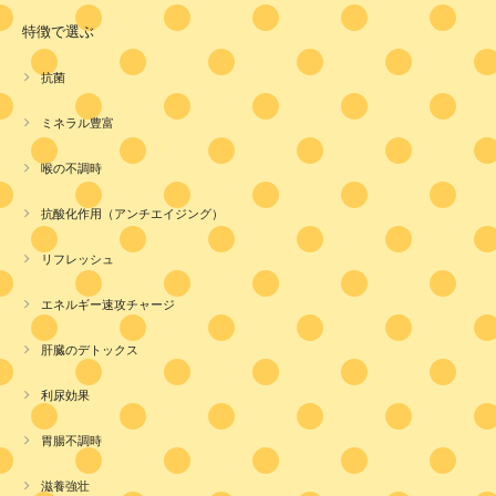
特徴で選ぶ
抗菌
ミネラル豊富
喉の不調時
抗酸化作用（アンチエイジング）
リフレッシュ
エネルギー速攻チャージ
肝臓のデトックス
利尿効果
胃腸不調時
滋養強壮