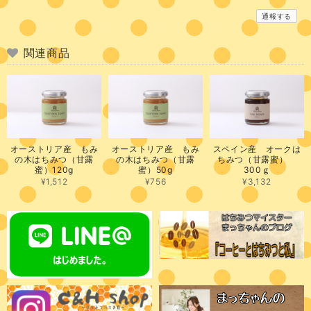
通報する
関連商品
オーストリア産 もみ
オーストリア産 もみ
スペイン産 オークは
の木はちみつ（甘露
の木はちみつ（甘露
ちみつ（甘露蜜）
蜜）120g
蜜）50g
300ｇ
¥1,512
¥756
¥3,132