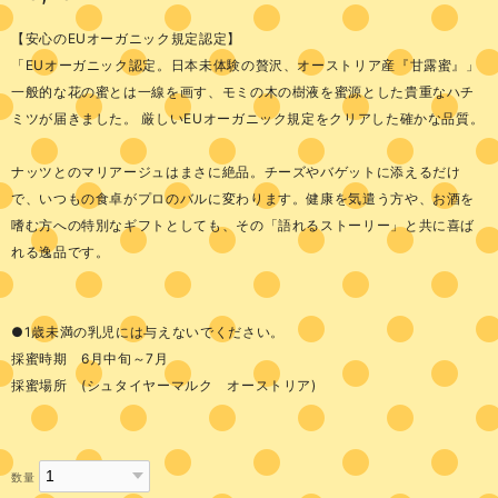
【安心のEUオーガニック規定認定】
「EUオーガニック認定。日本未体験の贅沢、オーストリア産『甘露蜜』」
一般的な花の蜜とは一線を画す、モミの木の樹液を蜜源とした貴重なハチ
ミツが届きました。 厳しいEUオーガニック規定をクリアした確かな品質。
ナッツとのマリアージュはまさに絶品。チーズやバゲットに添えるだけ
で、いつもの食卓がプロのバルに変わります。健康を気遣う方や、お酒を
嗜む方への特別なギフトとしても、その「語れるストーリー」と共に喜ば
れる逸品です。
●1歳未満の乳児には与えないでください。
採蜜時期 6月中旬～7月
採蜜場所 (シュタイヤーマルク オーストリア)
数量