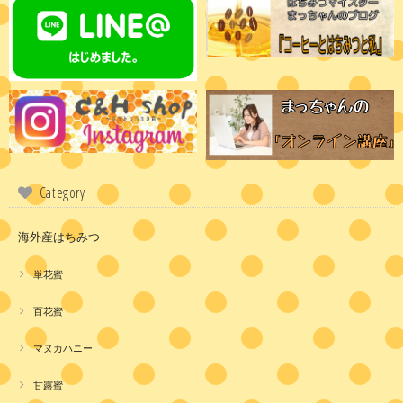
Category
海外産はちみつ
単花蜜
百花蜜
マヌカハニー
甘露蜜