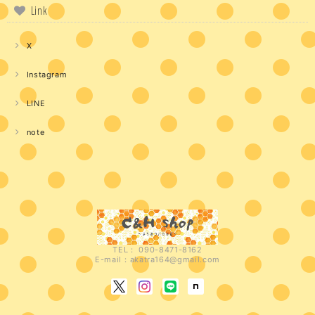
Link
X
Instagram
LINE
note
TEL： 090-8471-8162
E-mail：
akatra164@gmail.com