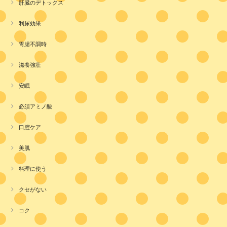
肝臓のデトックス
利尿効果
胃腸不調時
滋養強壮
安眠
必須アミノ酸
口腔ケア
美肌
料理に使う
クセがない
コク