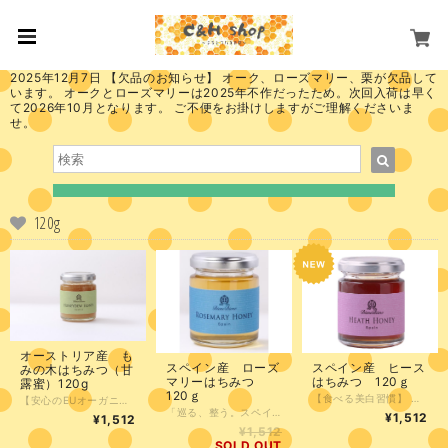
2025年12月7日 【欠品のお知らせ】 オーク、ローズマリー、栗が欠品して
います。 オークとローズマリーは2025年不作だったため。次回入荷は早く
て2026年10月となります。 ご不便をお掛けしますがご理解くださいま
せ。
120g
オーストリア産 も
スペイン産 ローズ
スペイン産 ヒース
みの木はちみつ（甘
マリーはちみつ
はちみつ 120ｇ
露蜜）120g
120ｇ
【食べる美白習慣】 「“アルブチン”を豊富に含む、スペインの森の美容蜜。内側から輝く毎日へ」 高級化粧品の美白成分として知られる「アルブチン」。ヒースはちみつは、この成分を天然の状態で豊富に含んでいます。 「食べる美容液」として毎朝のスプーン1杯を習慣に。また、保湿力に優れているため、お手持ちのローションに混ぜて「ハチミツパック」を楽しむのもおすすめです。スペインの太陽が育てた野生の力で、透き通るような美しさをサポートします。 ●1歳未満の乳児には与えないでください。 採蜜時期 6月中旬 採蜜場所 （アンダルシア スペイン）
【安心のEUオーガニック規定認定】 「EUオーガニック認定。日本未体験の贅沢、オーストリア産『甘露蜜』」 一般的な花の蜜とは一線を画す、モミの木の樹液を蜜源とした貴重なハチミツが届きました。 厳しいEUオーガニック規定をクリアした確かな品質。 ナッツとのマリアージュはまさに絶品。チーズやバゲットに添えるだけで、いつもの食卓がプロのバルに変わります。健康を気遣う方や、お酒を嗜む方への特別なギフトとしても、その「語れるストーリー」と共に喜ばれる逸品です。 ●1歳未満の乳児には与えないでください。 採蜜時期 6月中旬～7月 採蜜場所 (シュタイヤーマルク オーストリア)
「巡る、整う。スペイン産ローズマリーはちみつで『溜めない』体づくり」 地中海の太陽を浴びたローズマリーの花から生まれた、透き通るような美味しさの一滴。 最大の特徴は、肝臓の働きを助け「胆汁」の分泌を促す力。脂肪の消化をサポートし、体内の老廃物を流し出す“天然のデトックス習慣”を始めませんか？ 「最近、体が重い」「脂っこい食事が増えた」という方の強い味方。毎朝のスプーン1杯で、内側からスッキリとした軽やかな毎日を。 ●1歳未満の乳児には与えないでください。 採蜜時期 6月～8月 採蜜場所 （カタルーニャ スペイン）
¥1,512
¥1,512
¥1,512
SOLD OUT