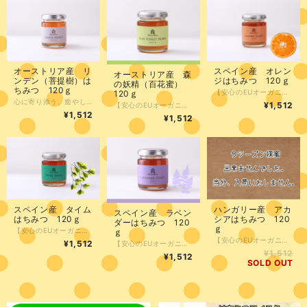
オーストリア産 リ
スペイン産 オレン
オーストリア産 森
ンデン（菩提樹）は
ジはちみつ 120ｇ
の妖精（百花蜜）
ちみつ 120ｇ
【安心のEUオーガニック規定認定】 今、流行りの「高級食パン」を手土産でいただいた。 せっかくなら美味しくいただきたいけど、できるだけ簡単に食べたい。 生食でもトーストしてもビーネビーネの『オレンジはちみつ』が相性いいよね。 生食なら、食パンに少しだけ『オレンジはちみつ』をつけて食べたら、食パンの風味や味わいを損なうことなく、いいアクセントになるな～。 主役を引き立てるというのでは滝藤賢一さんのような感じかな（笑） トーストには、よつ葉バターを塗ってこの『オレンジはちみつ』を最後にかける。朝から贅沢～。 夜、食べるなら食パンをかなり厚めにスライスし、よつ葉バターをたっぷり塗る。 そこに、岩塩をパラパラとかけて『オレンジはちみつ』をひと回し。 これ、意外とビールに合うかも！？ アンダルシアの太陽をいっぱい浴びたオレンジのハチミツ。 上品な甘さの中にオレンジ特有のかすかな苦味があり、マーマレードを思わせる味わい。 クセがないので、ヨーグルトやトーストにもおすすめ。オレンジのハチミツ漬けやお肉料理のソースに。 マスカルポーネと合わせてフルーツサンドに。 ●1歳未満の乳児には与えないでください。 採蜜時期 4月 採蜜場所 (アンダルシア スペイン)
120ｇ
心に寄り添う、癒やしの一滴 「深呼吸したくなる香り。心穏やかな時間を贈る『リンデンハニー』」 嬉しい時も、少し疲れてしまった時も。そっと寄り添い、心を解きほぐしてくれる……。そんな優しい力が、オーストリア産のリンデン（菩提樹）はちみつには宿っています。 セージやアニスを思わせる、力強くも爽やかなハーブのアロマ。 お休み前のハーブティーに溶かせば、まるで深い森の中で深呼吸しているような安らぎが訪れます。明日も笑顔でいるための、あなただけの「心のサプリメント」です。 ●1歳未満の乳児には与えないでください。 採蜜時期 6月 採蜜場所 (シュタイヤーマルク オーストリア)
¥1,512
【安心のEUオーガニック規定認定】 ホワイト・レットクローバー、アザミ、矢車草、ブ ラックベリー、甘露蜜など多種類の植物が蜜源の深 い味わいのハチミツ。 ドライイチジクやモルトの香 り。コクのある甘みと酸味に黒糖のような香ばしさ。 ドライフルー ツ、ライ麦パン、クリームチーズに。 コーヒーに入れるのもお勧め。 ●1歳未満の乳児には与えないでください。 採蜜時期 6月 採蜜場所 (南ブルゲンランド オーストリア)
¥1,512
¥1,512
スペイン産 タイム
ハンガリー産 アカ
スペイン産 ラベン
はちみつ 120ｇ
シアはちみつ 120
ダーはちみつ 120
ｇ
【安心のEUオーガニック規定認定】 どちらかというとハーブが苦手なわたし。 ハーブらしさも、もちろん感じるけどビーネビーネの『タイムはちみつ』は、爽やかだけど爽やか過ぎず、深い味わいだからオススメと友人に勧められ食べてみた。 確かに爽やかでハーブらしさも感じるのだけど、なぜだか美味しく感じる。 いや、いや、美味しいよ！これ。 抗酸化作用が高いそうなので、これは”寝る前はちみつ”に決まりかな。 眠る１時間前に食べたいはちみつ・・・ 紅茶やハーブティーに。 ハードチーズとの相性が良い。 キリッとした味わい とハーブ独特の個性的な香りが持続する 。口臭予防、口腔ケアにそのまま召し上がっていただくのがおすすめ。 ●1歳未満の乳児には与えないでください。 採蜜時期 8月 採蜜場所 (アンダルシア スペイン)
ｇ
【安心のEUオーガニック規定認定】 ハチミツの王道。デリケートで上品な味と香り。シ ュガードアーモンドやバニラのような味わい。絹の ように滑らかな舌触りで、トーストやパンケーキ、 ヨーグルトに。果糖が多く含まれ結晶化しにくいの が特徴。どんな種類の紅茶に入れても濁らず、ドリ ンクメニューに最適で様々なお料理にもおすすめ。 ●1歳未満の乳児には与えないでください。 採蜜時期 5月 採蜜時期 6月 採蜜場所 (ベーケーシュ ハンガリー)
¥1,512
【安心のEUオーガニック規定認定】 普段、コーヒー党なわたし。 たまに、紅茶も楽しみます。 あまり紅茶にはちみつは入れないけど、アッサムやディンブラにはちみつを入れて飲むなら『ラベンダーはちみつ』で決まりかな。 濃厚な味わいのディンブラにも、風味を邪魔すること亡くラベンダーはちみつの存在感を感じさせてくれます。 ヨーグルトに合わせるなら、ビーネビーネのラベンダーはちみつには絶対ギリシャヨーグルトが相性抜群だよ。 しっかりした甘みでハチミツらしい味。 のどの奥に感じる穏やかなフレーバー。お湯に溶かすだけでハーブティーのような風味に。 マドレーヌやアップルパイなどの焼き菓子にもおすすめ。 ●1歳未満の乳児には与えないでください。 採蜜時期 6月 採蜜場所 (アンダルシア スペイン)
¥1,512
¥1,512
SOLD OUT