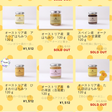
オーストリア産 ア
スペイン産 オーク
オーストリア産 栗
カシアはちみつ
はちみつ 甘露蜜
はちみつ 120ｇ
120ｇ
120ｇ
「ブルーチーズと響き合う、芳醇な苦味。大人のための『栗のはちみつ』」 オーストリアの山々に自生する栗の花から生まれた、琥珀色の一滴。 最大の特徴は、木の香りとピリッとしたアロマ、そして赤ワインのように心地よい「タンニン」の余韻です。 ブルーチーズなど濃厚なチーズに合わせれば、レストランのような極上のマリアージュが完成。ライ麦パンやくるみパンにひと塗りして、ワイン片手に愉しむ。そんな「夜の贅沢」を知る大人にこそ味わってほしい逸品です。 ●1歳未満の乳児には与えないでください。 採蜜時期 6月中旬 採蜜場所（南シュタイヤーマルク オーストリア）
「ハンガリー産の一歩先へ。濃厚なコクと気品を纏った『オーストリア産アカシア』」 はちみつの女王・アカシアの中でも、オーストリア産は格別。 ハンガリー産の上品さはそのままに、はちみつらしい濃厚な味わいと、シュガードアーモンドを思わせる芳醇な香りが広がります。 絹のように滑らかな舌触りは、まさに一級品。 「いつものアカシアでは少し物足りない」そんなあなたに贈る、ワンランク上の王道です。 ●1歳未満の乳児には与えないでください。 採蜜場所 (オーストリア)
「冬の乾燥に負けない。森の力『オーク甘露蜜』で美味しく整える」 季節の変わり目や、空気が乾燥する冬。 大切な体のために、ヨーロッパで信頼される「甘露蜜」を習慣にしませんか？ EUオーガニック認定を受けた安心の品質。ミネラルを豊富に含み、深く濃厚な味わいは、コーヒーとの相性も抜群です。 乳脂肪が高めのバニラアイスに「きなこ」と一緒にたっぷりかければ、エスプレッソのような深みのある贅沢スイーツに早変わり。 毎日のひとさじが、あなたと家族の「元気」を守るお守りに。美味しく、賢く、体調管理を続けたい方へ。 ●1歳未満の乳児には与えないでください。 採蜜時期 9月 採蜜場所 (アンダルシア スペイン)
¥1,512
¥1,512
¥1,512
SOLD OUT
SOLD OUT
オーストリア産 ひ
オーストリア産 た
オーストリア産 春
まわりはちみつ
んぽぽはちみつ
の草原（百花蜜）
120ｇ
120ｇ
120ｇ
【最高の一日を始める朝の魔法】 「ハニー・オブ・ザ・イヤー最優秀賞。心まで輝く『ひまわり』の贈り物」 朝の光を浴びるひまわりのように、一口で笑顔がこぼれる特別な一杯を。 2度の日本一（海外産部門）に輝いたこのはちみつは、鮮やかなイエローと、アプリコットのようなフルーティーな甘みが特徴です。 おすすめは、ヨーグルトにドライフルーツとパルメザンチーズを添えた贅沢な一皿。 雨の日も、忙しい朝も。最高級の「ひまわりはちみつ」があれば、今日も一日キラッキラの笑顔で過ごせるはず。自分への最高のご褒美を、食卓に。 ●1歳未満の乳児には与えないでください。 採蜜時期 7月初め 採蜜場所 (シュタイヤーマルク オーストリア)
【安心のEUオーガニック規定認定】 明日は、友人宅でフード、ドリンクを持ち寄っての女子会。 そんなに料理は得意でないけれど、友人たちにもちょっぴり女子力の高さとセンスの良さはアピールしたい！ ドリンクはピンクのラベルが可愛い辛口のロゼ「ベル ナチュレル ロゼ２０１８」を。 これに合いそうなのは、サーモンのマリネ。 サーモンのマリネを作り、ピンクペッパーを少し散らしてさいの目にしたブルーチーズを散らす。 友人宅に着いたら、直前に『たんぽぽはちみつ』を少し垂らして完成。 なかなか、いいんじゃない。自画自賛しておこう（笑） ブドウ糖と花粉が豊富。 芳香の木の根やチーズパイ を思わせるアロマ。 最初の一口は、ほんのり苦みを 感じるが、その後にまろやかな甘さがひろがる。独 特の甘みと香り、少し苦味があるシャープな風味。 ブルーチーズや白カビチーズに 合わせると絶品。ホ タテやエビなど のシーフードのローストにも。ブラ ックペッパーと合わせるのが最高。 ●1歳未満の乳児には与えないでください。 採蜜時期 5月 採蜜場所 (シュタイヤーマルク オーストリア)
心ほどけるアフタヌーンティー 「春の草原をそのまま瓶詰め。オーストリアから届いた、心洗われる一滴」 柔らかな陽だまりの中、ゆったりと愉しむアフタヌーンティー。そんな時間に寄り添うのが、オーストリアの草原で採れた『春の草原』です。 菜の花やクローバーの優しさを凝縮した百花蜜は、驚くほどクリーミー。一口含めば、ソフトキャラメルのような滑らかな口どけが広がり、春の訪れを感じさせてくれます。 頑張った自分を癒やす、特別な休日のパートナーに。 ●1歳未満の乳児には与えないでください。 採蜜時期 4月中旬 採蜜場所 (南ブルゲンランド オーストリア)
¥1,512
¥1,512
¥1,512
SOLD OUT